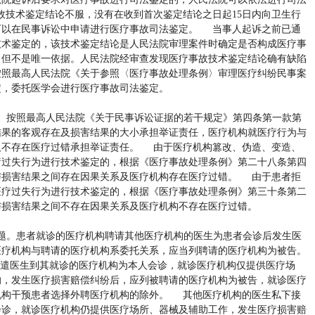
技术鉴定结论不服，没有在收到首次鉴定结论之日起15日内向卫生行
可以在民事诉讼中申请进行医疗事故司法鉴定。 当事人起诉之前已通
技术鉴定的，该技术鉴定结论是人民法院审理案件时确定是否构成医疗事
，但不是唯一依据。人民法院经审查发现医疗事故技术鉴定结论确有缺陷
按照最高人民法院《关于参照〈医疗事故处理条例〉审理医疗纠纷民事案
定，委托医学会进行医疗事故司法鉴定。
。按照最高人民法院《关于民事诉讼证据的若干规定》第四条第一款第
结果的客观存在及损害结果的大小承担举证责任，医疗机构就医疗行为与
及不存在医疗过错承担举证责任。 由于医疗机构篡改、伪造、变造、
疗过失行为进行技术鉴定的，根据《医疗事故处理条例》第二十八条第四
与损害结果之间存在因果关系及医疗机构存在医疗过错。 由于患者拒
医疗过失行为进行技术鉴定的，根据《医疗事故处理条例》第三十条第二
与损害结果之间不存在因果关系及医疗机构不存在医疗过错。
题。患者就诊的医疗机构聘请其他医疗机构的医生为患者会诊后发生医
医疗机构与聘请的医疗机构系委托关系，应当列聘请的医疗机构为被告。
遣医生到其就诊的医疗机构为本人会诊，就诊医疗机构仅提供医疗场
的，发生医疗损害赔偿纠纷后，应列被聘请的医疗机构为被告，就诊医疗
机构干预患者选择外聘医疗机构的除外。 其他医疗机构的医生私下接
会诊，就诊医疗机构仍提供医疗场所、器械及辅助工作，发生医疗损害赔