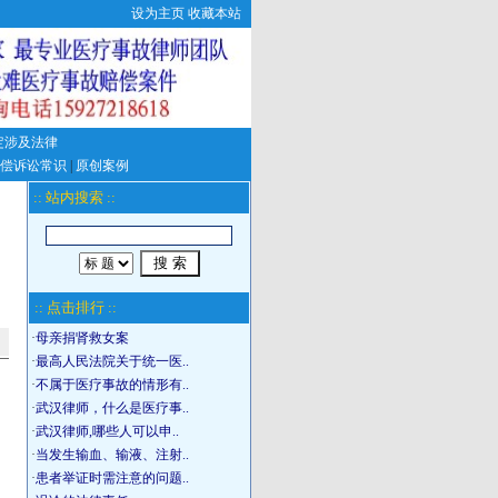
设为主页
收藏本站
定涉及法律
偿诉讼常识
|
原创案例
:: 站内搜索 ::
:: 点击排行 ::
·
母亲捐肾救女案
·
最高人民法院关于统一医..
·
不属于医疗事故的情形有..
·
武汉律师，什么是医疗事..
·
武汉律师,哪些人可以申..
·
当发生输血、输液、注射..
·
患者举证时需注意的问题..