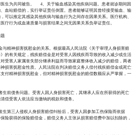
聘医生为共同被告。 4、关于输血感染其他疾病问题。患者就诊期间因
构、血站赔偿的，实行举证责任倒置。患者能够证明其曾经接受输血、输
的，可以推定其感染其他疾病与输血行为之间存在因果关系。医疗机构、
及医疗行为或血液质量与损害结果之间无因果关系负举证责任。
问题
金与精神损害抚慰金的关系。根据最高人民法院《关于审理人身损害赔
释》的有关规定，残疾赔偿金是对受害人因残疾而导致的收入减少或生活
是对受害人家属丧失部分继承利益而导致家庭整体收入减少的赔偿，两者
精神损害抚慰金性质。人民法院在判决赔偿义务人偿付残疾赔偿金或死亡
其支付精神损害抚慰金，但对精神损害抚慰金的赔偿数额应从严掌握，一
者生前债务问题。受害人因人身损害死亡，其继承人应在所获得的死亡
内清偿受害人依法应当缴纳的税款和债务。
发生第三人侵权人身损害赔偿纠纷后，受害人因参加工伤保险而依据
寿保险获得的保险赔偿金，赔偿义务人主张从损害赔偿费中加以扣除的，