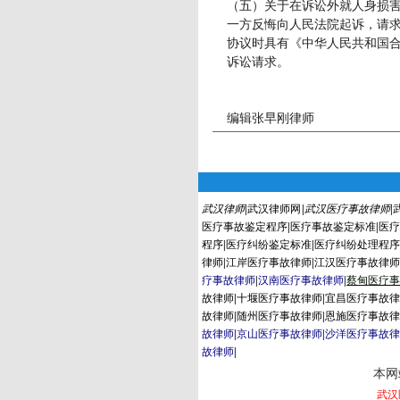
（五）关于在诉讼外就人身损
一方反悔向人民法院起诉，请
协议时具有《中华人民共和国
诉讼请求。
编辑张早刚律师
武汉律师
|
武汉律师网
|
武汉医疗事故律师
|
医疗事故鉴定程序
|
医疗事故鉴定标准
|
医
程序
|
医疗纠纷鉴定标准
|
医疗纠纷处理程
律师
|
江岸医疗事故律师
|
江汉医疗事故律
疗事故律师
|
汉南医疗事故律师
|
蔡
甸
医疗
故律师
|
十堰医疗事故律师
|
宜昌医疗事故
故律师
|
随州医疗事故律师
|
恩施医疗事故
故律师
|
京山医疗事故律师
|
沙洋医疗事故
故律师
|
本网站
武汉