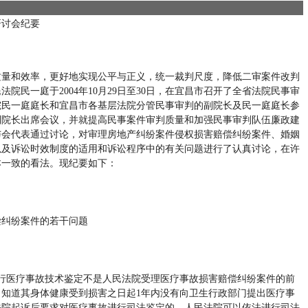
研讨会纪要
质量和效率，更好地实现公平与正义，统一裁判尺度，降低二审案件改判
院民一庭于2004年10月29日至30日，在宜昌市召开了全省法院民事审
院民一庭庭长和宜昌市各基层法院分管民事审判的副院长及民一庭庭长参
副院长出席会议，并就提高民事案件审判质量和加强民事审判队伍廉政建
与会代表通过讨论，对审理房地产纠纷案件侵权损害赔偿纠纷案件、婚姻
以及诉讼时效制度的适用和诉讼程序中的有关问题进行了认真讨论，在许
本一致的看法。现纪要如下：
偿纠纷案件的若干问题
题
行医疗事故技术鉴定不是人民法院受理医疗事故损害赔偿纠纷案件的前
知道其身体健康受到损害之日起1年内没有向卫生行政部门提出医疗事
法院起诉后要求对医疗事故进行司法鉴定的，人民法院可以依法进行司法