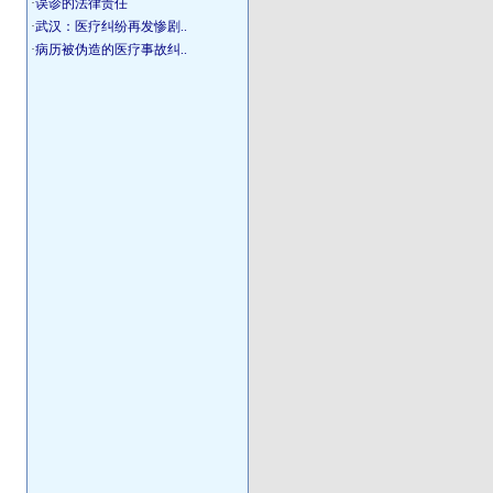
·
误诊的法律责任
·
武汉：医疗纠纷再发惨剧..
·
病历被伪造的医疗事故纠..