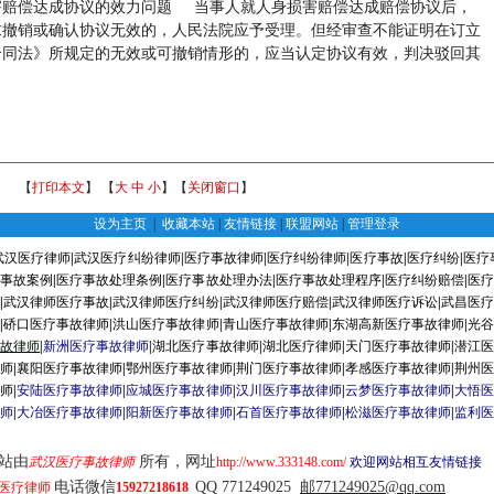
害赔偿达成协议的效力问题 当事人就人身损害赔偿达成赔偿协议后，
求撤销或确认协议无效的，人民法院应予受理。但经审查不能证明在订立
合同法》所规定的无效或可撤销情形的，应当认定协议有效，判决驳回其
【
打印本文
】 【
大
中
小
】【
关闭窗口
】
设为主页
|
收藏本站
|
友情链接
|
联盟网站
|
管理登录
武汉医疗律师
|
武汉医疗纠纷律师
|
医疗事故律师
|
医疗纠纷律师
|
医疗事故
|
医疗纠纷
|
医疗
疗事故案例
|
医疗事故处理条例
|
医疗事故处理办法
|
医疗事故处理程序
|
医疗纠纷赔偿
|
医疗
序
|
武汉律师医疗事故
|
武汉律师医疗纠纷
|
武汉律师医疗赔偿
|
武汉律师医疗诉讼
|
武昌医疗
师
|
硚口医疗事故律师
|
洪山医疗事故律师
|
青山医疗事故律师
|
东湖高新医疗事故律师
|
光谷
事故律师
|
新洲医疗事故律师
|
湖北医疗事故律师
|
湖北医疗律师
|
天门医疗事故律师
|
潜江医
律师
|
襄阳医疗事故律师
|
鄂州医疗事故律师
|
荆门医疗事故律师
|
孝感医疗事故律师
|
荆州医
律师
|
安陆医疗事故律师
|
应城医疗事故律师
|
汉川医疗事故律师
|
云梦医疗事故律师
|
大悟医
律师
|
大冶医疗事故律师
|
阳新医疗事故律师
|
石首医疗事故律师
|
松滋医疗事故律师
|
监利医
由
所有，网址
武汉医疗事故律师
http://www.333148.com/
欢迎网站相互友情链接
电话微信
QQ 771249025
邮771249025@qq.com
医疗律师
15927218618