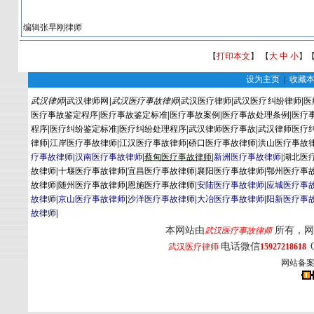
编辑张早刚律师
【
打印本文
】 【
大
中
小
】
设为主页
|
收藏
武汉律师
|
武汉律师网
|
武汉医疗事故律师
|
武汉医疗律师
|
武汉医疗纠纷律师
|
医
医疗事故鉴定程序
|
医疗事故鉴定标准
|
医疗事故案例
|
医疗事故处理条例
|
医疗
程序
|
医疗纠纷鉴定标准
|
医疗纠纷处理程序
|
武汉律师医疗事故
|
武汉律师医疗
律师
|
江岸医疗事故律师
|
江汉医疗事故律师
|
硚口医疗事故律师
|
洪山医疗事故
疗事故律师
|
汉南医疗事故律师
|
蔡
甸
医疗事故律师
|
新洲医疗事故律师
|
湖北医
故律师
|
十堰医疗事故律师
|
宜昌医疗事故律师
|
襄阳医疗事故律师
|
鄂州医疗事
故律师
|
随州医疗事故律师
|
恩施医疗事故律师
|
安陆医疗事故律师
|
应城医疗事
故律师
|
京山医疗事故律师
|
沙洋医疗事故律师
|
大冶医疗事故律师
|
阳新医疗事
故律师
|
本网站由
所有，网
武汉医疗事故律师
电话微信
武汉医疗律师
15927218618
网站备案