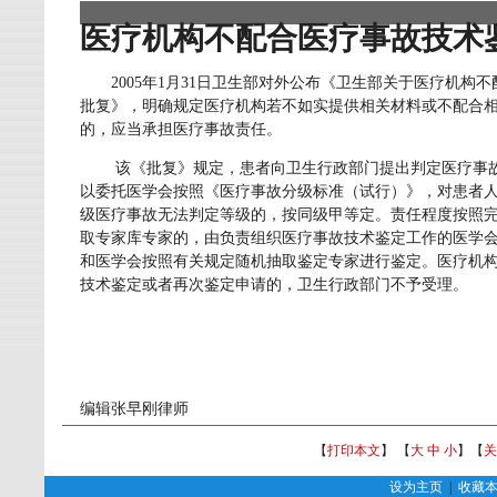
医疗机构不配合医疗事故技术
2005
年
1
月
31
日卫生部对外公布《卫生部关于医疗机构不
批复》，明确规定医疗机构若不如实提供相关材料或不配合
的，应当承担医疗事故责任。
该《批复》规定，患者向卫生行政部门提出判定医疗事
以委托医学会按照《医疗事故分级标准（试行）》，对患者
级医疗事故无法判定等级的，按同级甲等定。责任程度按照
取专家库专家的，由负责组织医疗事故技术鉴定工作的医学
和医学会按照有关规定随机抽取鉴定专家进行鉴定。医疗机
技术鉴定或者再次鉴定申请的，卫生行政部门不予受理。
编辑张早刚律师
【
打印本文
】 【
大
中
小
】【
关
设为主页
|
收藏