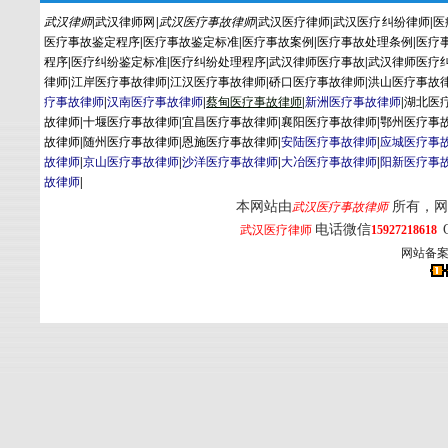
武汉律师
|
武汉律师网
|
武汉医疗事故律师
|
武汉医疗律师
|
武汉医疗纠纷律师
|
医
医疗事故鉴定程序
|
医疗事故鉴定标准
|
医疗事故案例
|
医疗事故处理条例
|
医疗
程序
|
医疗纠纷鉴定标准
|
医疗纠纷处理程序
|
武汉律师医疗事故
|
武汉律师医疗
律师
|
江岸医疗事故律师
|
江汉医疗事故律师
|
硚口医疗事故律师
|
洪山医疗事故
疗事故律师
|
汉南医疗事故律师
|
蔡
甸
医疗事故律师
|
新洲医疗事故律师
|
湖北医
故律师
|
十堰医疗事故律师
|
宜昌医疗事故律师
|
襄阳医疗事故律师
|
鄂州医疗事
故律师
|
随州医疗事故律师
|
恩施医疗事故律师
|
安陆医疗事故律师
|
应城医疗事
故律师
|
京山医疗事故律师
|
沙洋医疗事故律师
|
大冶医疗事故律师
|
阳新医疗事
故律师
|
本网站由
所有，网
武汉医疗事故律师
电话微信
武汉医疗律师
15927218618
网站备案