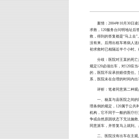
案情：2004年10月30日
求救，120服务台问明地址后
救，得到的答复都是“马上去
没有来。后用出租车将病人送
初求救时已相隔近半个小时。
分歧：医院对王某的死亡是
规定120必须出车，对120
的，医院不应承担赔偿责任。
系，医院未在合理的时间内出
评析：笔者同意第二种观
一、杨某与县医院之间的医疗
理条例的规定，120属于公共
机构，它不同于一般的医疗行
争或自然原因状态下无法施救
同意派车，并答复马上就到。
二、医院没有出车在主观上具