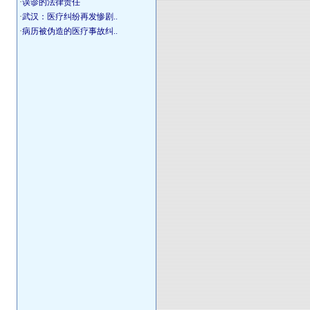
·
误诊的法律责任
·
武汉：医疗纠纷再发惨剧..
·
病历被伪造的医疗事故纠..