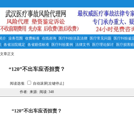
简介
|
业务范围
|
收费标准
|
在线咨询
|
医疗纠纷涉及法律
|
医疗常见问题
|
医疗纠纷鉴
识
|
各省法院规定
|
各省赔偿标准
|
医疗纠纷案例
|
法律文书
|
医疗理论探讨
|
医疗损害赔
 文章正文
“120”不出车应否担责？
阅读选项:
自动滚屏[左键停止]
作者: 来源: 阅读:
348
“120”不出车应否担责？