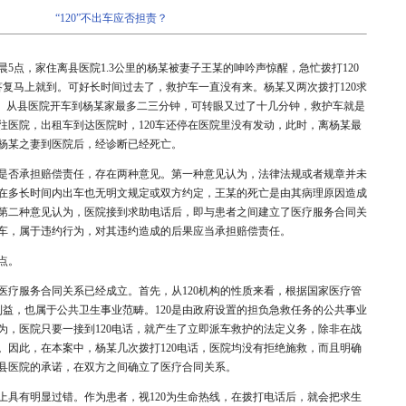
“120”不出车应否担责？
凌晨5点，家住离县医院1.3公里的杨某被妻子王某的呻吟声惊醒，急忙拨打120
答复马上就到。可好长时间过去了，救护车一直没有来。杨某又两次拨打120求
”。从县医院开车到杨某家最多二三分钟，可转眼又过了十几分钟，救护车就是
往医院，出租车到达医院时，120车还停在医院里没有发动，此时，离杨某最
杨某之妻到医院后，经诊断已经死亡。
否承担赔偿责任，存在两种意见。第一种意见认为，法律法规或者规章并未
应当在多长时间内出车也无明文规定或双方约定，王某的死亡是由其病理原因造成
第二种意见认为，医院接到求助电话后，即与患者之间建立了医疗服务合同关
车，属于违约行为，对其违约造成的后果应当承担赔偿责任。
点。
服务合同关系已经成立。首先，从120机构的性质来看，根据国家医疗管
利益，也属于公共卫生事业范畴。120是由政府设置的担负急救任务的公共事业
为，医院只要一接到120电话，就产生了立即派车救护的法定义务，除非在战
。因此，在本案中，杨某几次拨打120电话，医院均没有拒绝施救，而且明确
县医院的承诺，在双方之间确立了医疗合同关系。
有明显过错。作为患者，视120为生命热线，在拨打电话后，就会把求生