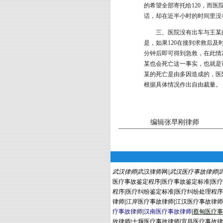
的希望全部寄托给120，而
话，却在近半小时的时间里没
三、医院没有出车与王某的
是，如果120在接到求救后及
分钟后即可得到急救，在此情
某也会死亡这一事实，也就是
某的死亡是由多因造成的，医
根据具体情况作出自由裁量。
编辑张早刚律师
武汉律师
|
武汉律师网
|
武汉医疗事故律师
|
医疗事故鉴定程序
|
医疗事故鉴定标准
|
医
程序
|
医疗纠纷鉴定标准
|
医疗纠纷处理程
律师
|
江岸医疗事故律师
|
江汉医疗事故律
疗事故律师
|
汉南医疗事故律师
|
蔡
甸
医疗
故律师
|
十堰医疗事故律师
|
宜昌医疗事故