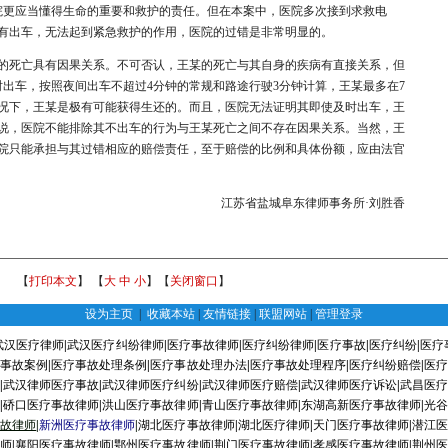
医院更应当懂得生命的重要和救护的责任。但在本案中，医院多次接到求救电
有出车，无法起到紧急救护的作用，医院的过错是非常明显的。
死亡具有因果关系。不可否认，王某的死亡与其自身的疾病有直接关系，但
时出车，按照夜间出车不超过4分钟的常规和路途行驶3分钟计算，王某最多在7
况下，王某是极有可能获得生还的。而且，医院无法证明其即使及时出车，王
说，医院不能排除其不出车的行为与王某死亡之间不存在因果关系。当然，王
院只能承担与其过错相应的赔偿责任，至于赔偿的比例和具体份额，应由法官
江苏省盐城阜东律师事务所·刘胜香
【
打印本文
】 【
大
中
小
】【
关闭窗口
】
设为主页
|
收藏本站
|
友情链接
|
联盟网站
|
管理登录
武汉医疗律师
|
武汉医疗纠纷律师
|
医疗事故律师
|
医疗纠纷律师
|
医疗事故
|
医疗纠纷
|
医疗
疗事故案例
|
医疗事故处理条例
|
医疗事故处理办法
|
医疗事故处理程序
|
医疗纠纷赔偿
|
医疗
序
|
武汉律师医疗事故
|
武汉律师医疗纠纷
|
武汉律师医疗赔偿
|
武汉律师医疗诉讼
|
武昌医疗
师
|
硚口医疗事故律师
|
洪山医疗事故律师
|
青山医疗事故律师
|
东湖高新医疗事故律师
|
光谷
事故律师
|
新洲医疗事故律师
|
湖北医疗事故律师
|
湖北医疗律师
|
天门医疗事故律师
|
潜江医
律师
|
襄阳医疗事故律师
|
鄂州医疗事故律师
|
荆门医疗事故律师
|
孝感医疗事故律师
|
荆州医