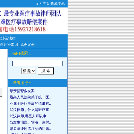
设为主页
收藏本站
定涉及法律
偿诉讼常识
|
原创案例
:: 站内搜索 ::
:: 点击排行 ::
·
母亲捐肾救女案
·
最高人民法院关于统一医..
·
不属于医疗事故的情形有..
·
武汉律师，什么是医疗事..
·
武汉律师,哪些人可以申..
·
当发生输血、输液、注射..
·
患者举证时需注意的问题..