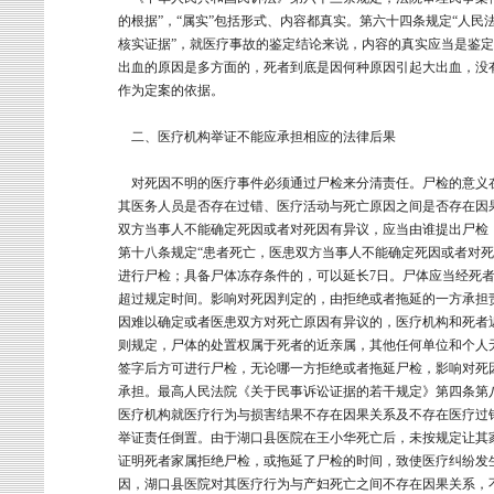
的根据”，“属实”包括形式、内容都真实。第六十四条规定“人
核实证据”，就医疗事故的鉴定结论来说，内容的真实应当是鉴
出血的原因是多方面的，死者到底是因何种原因引起大出血，没
作为定案的依据。
二、医疗机构举证不能应承担相应的法律后果
对死因不明的医疗事件必须通过尸检来分清责任。尸检的意义
其医务人员是否存在过错、医疗活动与死亡原因之间是否存在因
双方当事人不能确定死因或者对死因有异议，应当由谁提出尸检
第十八条规定“患者死亡，医患双方当事人不能确定死因或者对死
进行尸检；具备尸体冻存条件的，可以延长7日。尸体应当经死
超过规定时间。影响对死因判定的，由拒绝或者拖延的一方承担
因难以确定或者医患双方对死亡原因有异议的，医疗机构和死者
则规定，尸体的处置权属于死者的近亲属，其他任何单位和个人
签字后方可进行尸检，无论哪一方拒绝或者拖延尸检，影响对死
承担。最高人民法院《关于民事诉讼证据的若干规定》第四条第
医疗机构就医疗行为与损害结果不存在因果关系及不存在医疗过
举证责任倒置。由于湖口县医院在王小华死亡后，未按规定让其
证明死者家属拒绝尸检，或拖延了尸检的时间，致使医疗纠纷发
因，湖口县医院对其医疗行为与产妇死亡之间不存在因果关系，