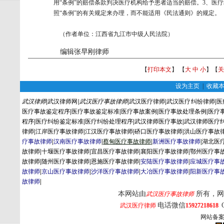
用“条例”的赔偿条款判决医疗机构给予患者适当的赔偿。3、医
照“条例”的有关规定来办理，而不能适用《民法通则》的规定。
（作者单位：江西省九江市中级人民法院）
编辑张早刚律师
【
打印本文
】 【
大
中
小
】【
关
设为主页
|
收藏
武汉律师
|
武汉律师网
|
武汉医疗事故律师
|
武汉医疗律师
|
武汉医疗纠纷律师
|
医
医疗事故鉴定程序
|
医疗事故鉴定标准
|
医疗事故案例
|
医疗事故处理条例
|
医疗
程序
|
医疗纠纷鉴定标准
|
医疗纠纷处理程序
|
武汉律师医疗事故
|
武汉律师医疗
律师
|
江岸医疗事故律师
|
江汉医疗事故律师
|
硚口医疗事故律师
|
洪山医疗事故
疗事故律师
|
汉南医疗事故律师
|
蔡
甸
医疗事故律师
|
新洲医疗事故律师
|
湖北医
故律师
|
十堰医疗事故律师
|
宜昌医疗事故律师
|
襄阳医疗事故律师
|
鄂州医疗事
故律师
|
随州医疗事故律师
|
恩施医疗事故律师
|
安陆医疗事故律师
|
应城医疗事
故律师
|
京山医疗事故律师
|
沙洋医疗事故律师
|
大冶医疗事故律师
|
阳新医疗事
故律师
|
本网站由
所有，网
武汉医疗事故律师
电话微信
武汉医疗律师
15927218618
网站备案