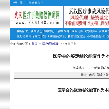
公元二零一三年八月六日
网站首页
|
新闻动态
|
律师简介
|
律所简介
|
业务范围
|
收费标准
|
在线咨
医疗诊断治疗规范
|
医疗纠纷鉴定常识
|
各省法院规定
|
各省赔偿标准
|
您的当前位置：
首页
>>
医疗理论探讨
>> 文章正文
医学会的鉴定结论能否作为
阅读选项:
自动滚屏[左键
作者: 来源: 阅读:
456
医学会的鉴定结论能否作为本