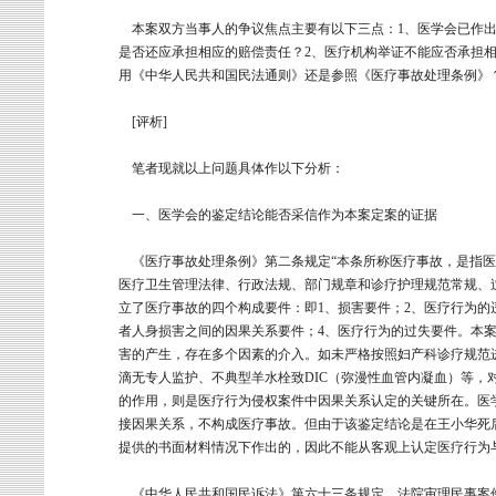
本案双方当事人的争议焦点主要有以下三点：1、医学会已作出
是否还应承担相应的赔偿责任？2、医疗机构举证不能应否承担相
用《中华人民共和国民法通则》还是参照《医疗事故处理条例》
[评析]
笔者现就以上问题具体作以下分析：
一、医学会的鉴定结论能否采信作为本案定案的证据
《医疗事故处理条例》第二条规定“本条所称医疗事故，是指医
医疗卫生管理法律、行政法规、部门规章和诊疗护理规范常规、
立了医疗事故的四个构成要件：即1、损害要件；2、医疗行为的
者人身损害之间的因果关系要件；4、医疗行为的过失要件。本
害的产生，存在多个因素的介入。如未严格按照妇产科诊疗规范
滴无专人监护、不典型羊水栓致DIC（弥漫性血管内凝血）等，
的作用，则是医疗行为侵权案件中因果关系认定的关键所在。医
接因果关系，不构成医疗事故。但由于该鉴定结论是在王小华死
提供的书面材料情况下作出的，因此不能从客观上认定医疗行为
《中华人民共和国民诉法》第六十三条规定，法院审理民事案件