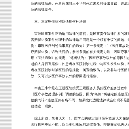
应的法律后果。死者家属对王小华的死亡未及时提出异议，造成
应的法律责任。
三、本案赔偿标准应适用何种法律
审理民事案件正确适用法律的前提，是民事责任法律性质的准
害赔偿纠纷案件处理中的法律适用问题是一个颇有争议的问题。
例〉审理医疗纠纷民事案件的通知》第一条规定：“《医疗事故
疗赔偿纠纷，诉到法院的，参照条例的有关规定办理；因医疗事
用《民法通则》的规定。”笔者认为：“因医疗事故以外的原因引
起的人身损害赔偿，如患者在医院就诊过程中与医生发生纠纷，
者在医院就诊时被医院的悬挂物、搁置物致伤，以及非法行医赔
故，又可以按医疗事故以外的原因进行赔偿。
本案王小华是在正规医院接受正规医务人员的医疗服务过程中
《医疗事故处理条例》调整的范围。因为“条例 ”所确定的赔偿原
偿的“填补”赔偿原则有所不同，如果按此适用法律就会出现不是
赔偿这一现象。
综上所述，笔者认为：1、医学会的鉴定结论经审查后认为在缺
医疗机构举证不能，应当承担相应的法律责任。即使鉴定机关认