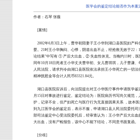
医学会的鉴定结论能否作为本案
作者：石琴 张薇
[案情]
2002年6月3日上午，曹华初陪妻子王小华到湖口县医院妇产科
婴。21时王小华胸闷、心悸，阴道出血不止，经抢救无效于22：1
论结果”中写有 ① 产后大出血，② 失血性休克。当晚约11时
同年10月18日死者王小华丈夫曹华初、女儿曹琪琪，儿子曹谦
人民法院，请求判令由湖口县医院依法承担王小华死亡的一切法
精神抚慰金等合计人民币83321.84元。
湖口县医院应诉后，向法院提出对王小华医疗事件申请医学鉴定。
月15日对事故进行鉴定。鉴定结论为：医院病历书写尚欠规范，
护，记录不全，但产妇死亡与医疗行为无直接因果关系 ，故本
到九江医学会的鉴定后，表示不服，申请湖口县人民法院委托司
部司法鉴定中心受法院委托后，经审查认为：王小华产后大出血
大出血，没有尸检报告，该中心不能下结论，不同意书面复函。
[分歧]