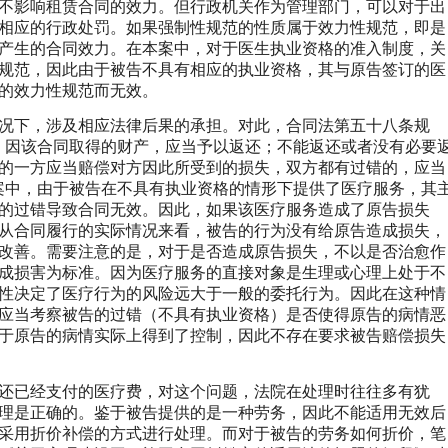
不影响租赁合同的效力。但行政机关作为管理部门，可以对于出
相应的行政处罚。如果强制性规范的性质属于效力性规范，即是
产生的合同效力。在本案中，对于医生执业资格的准入制度，关
规范，因此由于被告不具有相应的执业资格，其与原告签订的医
的效力性规范而无效。
况下，涉及相应法律后果的承担。对此，合同法第五十八条规
，因该合同取得的财产，应当予以返还；不能返还或者没有必要
的一方应当赔偿对方因此所受到的损失，双方都有过错的，应当
案中，由于被告在不具有执业资格的情形下提供了医疗服务，其
的过错导致合同无效。因此，如果该医疗服务造成了原告损失
从合同履行的实际情况来看，被告的行为没有给原告造成损失，
改善。需要注意的是，对于是否造成原告损失，不以是否治愈作
成损害为标准。因为医疗服务的直接对象是生理或心理上处于不
性决定了医疗行为的风险远大于一般的委托行为。因此在这种情
应当考察被告的过错（不具有执业资格）是否使得原告的病情恶
于原告的病情实际上得到了控制，因此不存在要求被告赔偿损失
还已经支付的医疗费，对这个问题，法院在处理时往往多有犹
理是正确的。鉴于被告提供的是一种劳务，因此不能适用无效后
采用折价补偿的方式进行处理。而对于被告的劳务如何折价，笔