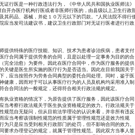
无证行医是一种行政违法行为，《中华人民共和国执业医师法》
擅自开办医疗机构行医或者非医师行医的，由县级以上卫生行政
及其药品、器械，并处１０万元以下的罚款。”人民法院不得行
院应当发司法建议书，建议卫生行政部门对无证行医者进行行政
师提供特殊的医疗技能、知识、技术为患者诊治疾病，患者支付
医疗合同属于提供劳务的合同，且是以处理一定事务为目的的合
（完全治愈）为要件。因此在医疗合同中，作为医疗服务的提供
的关键是医生所实施的医疗行为是否适当。因此在目前我国关于
下，应当按照作为劳务合同典型的委托合同处理。同时，鉴于医
神健康，因而对于可以从事医疗行为的人员及机构均采用准入制
符合合同法的一般规定，还得符合相关行政法规的规定。
有执业资格的情况下，为原告提供了医疗服务，因此该医疗合同
应当考察行政法规关于医生执业资格规定的效力。行政法规关于
性规范自无疑问，但从目前法学理论的认识来看，并非所有违反
而应当考察该强制性规范的性质属于管理性规范还是效力性规
行为只是应当受到相关行政部门的处罚，但不影响合同的效力。
同要求办理登记的规定，就属于管理性规范。因此双方当事人签