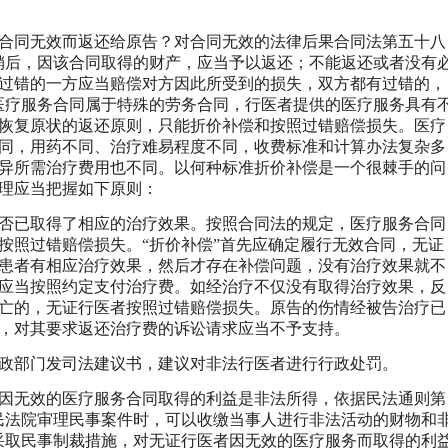
合同无效而返还给原告？对合同无效的法律后果合同法第五十八
销后，因该合同取得的财产，应当予以返还；不能返还或者没有
过错的一方应当赔偿对方因此所受到的损失，双方都有过错的，
医疗服务合同属于特殊的劳务合同，行医者提供的医疗服务具有
恢复原状的返还原则，只能折价补偿和按照过错赔偿损失。医疗
同，用药不同、治疗难易程度不同，收费标准和计算办法复杂多
异所需治疗费用也不同。以何种标准折价补偿是一个很棘手的问
理应当把握如下原则：
否已取得了相应的治疗效果。按照合同法的规定，医疗服务合同
按照过错赔偿损失。“折价补偿”首先应确定履行无效合同，无证
患者有相应治疗效果，然后才存在补偿问题，没有治疗效果就不
应当按照约定支付治疗费。如经治疗不仅没有取得治疗效果，反
亡的，无证行医者按照过错赔偿损失。原告的伤情经被告治疗已
，对其要求返还治疗费的诉讼请求应当不予支持。
政部门发司法建议书，建议对非法行医者进行行政处罚。
因无效的医疗服务合同取得的利益是非法所得，依据民法通则第
民法院审理民事案件时，可以收缴当事人进行非法活动的财物和
采取民事制裁措施，对无证行医者因无效的医疗服务而取得的利