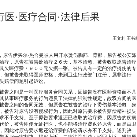
行医·医疗合同·法律后果
王文利 王书
原告伊买尔·热合曼被人用开水烫伤胸部、背部，原告被公安派
治疗，原告在被告处治疗２６天，基本治愈。被告收取原告治疗
具欠医疗费７９００元欠据一张。被告具有一定的治疗烫伤的专
，但被告未取得医师资格，未到卫生行政部门注册，属非法行
失赔偿问题引起诉讼。
被告之间是一种医疗服务合同关系，因被告没有医师资格而不具
其从事医疗服务的行为违反了法律的强制性规定，故双方间的医
被告之间的合同无效，但原告在被告的治疗下烫伤基本治愈，身
，被告对原告没有侵权行为，因此对原告要求被告赔偿精神损失
求不予支持。至于原告要求返还已收取的治疗费，因原告的疾病
代价，被告即使无证行医，也不能将治疗费返还原告，而是由卫
，因此对原告要求返还治疗费的诉讼请求亦不予支持。遂判决：
告不服一审判决，提起上诉，二审法院判决：驳回上诉，维持原