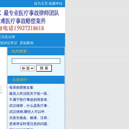
设为主页
收藏本站
定涉及法律
偿诉讼常识
|
原创案例
:: 站内搜索 ::
:: 点击排行 ::
·
母亲捐肾救女案
·
最高人民法院关于统一医..
·
不属于医疗事故的情形有..
·
武汉律师，什么是医疗事..
·
武汉律师,哪些人可以申..
·
当发生输血、输液、注射..
·
患者举证时需注意的问题..