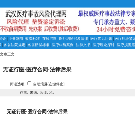
简介
|
业务范围
|
收费标准
|
在线咨询
|
医疗纠纷涉及法律
|
医疗常见问题
|
医疗纠纷鉴
识
|
各省法院规定
|
各省赔偿标准
|
医疗纠纷案例
|
法律文书
|
医疗理论探讨
|
医疗损害赔
 文章正文
无证行医·医疗合同·法律后果
阅读选项:
自动滚屏[左键停止]
作者: 来源: 阅读:
545
无证行医·医疗合同·法律后果