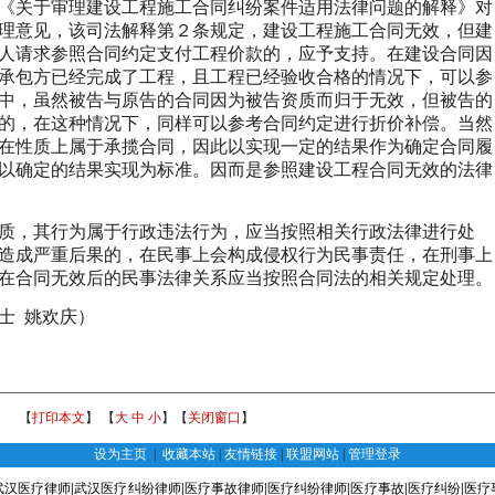
《关于审理建设工程施工合同纠纷案件适用法律问题的解释》对
理意见，该司法解释第２条规定，建设工程施工合同无效，但建
人请求参照合同约定支付工程价款的，应予支持。在建设合同因
承包方已经完成了工程，且工程已经验收合格的情况下，可以参
中，虽然被告与原告的合同因为被告资质而归于无效，但被告的
的，在这种情况下，同样可以参考合同约定进行折价补偿。当然
在性质上属于承揽合同，因此以实现一定的结果作为确定合同履
以确定的结果实现为标准。因而是参照建设工程合同无效的法律
质，其行为属于行政违法行为，应当按照相关行政法律进行处
造成严重后果的，在民事上会构成侵权行为民事责任，在刑事上
在合同无效后的民事法律关系应当按照合同法的相关规定处理。
士 姚欢庆）
【
打印本文
】 【
大
中
小
】【
关闭窗口
】
设为主页
|
收藏本站
|
友情链接
|
联盟网站
|
管理登录
武汉医疗律师
|
武汉医疗纠纷律师
|
医疗事故律师
|
医疗纠纷律师
|
医疗事故
|
医疗纠纷
|
医疗