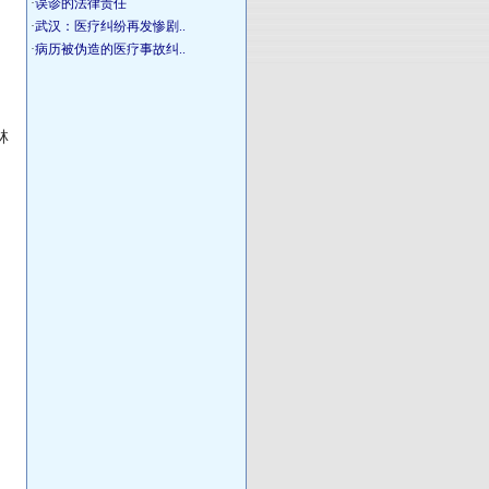
·
误诊的法律责任
·
武汉：医疗纠纷再发惨剧..
·
病历被伪造的医疗事故纠..
林