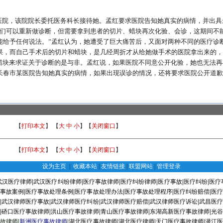
医院，该院院长委托医务科长接待她。孟红要求医院告知她真实的病情，并出具
我们可以重新做诊断，但需要拿到患者的切片、蜡块再次化验、会诊，这期间不
能给予任何说法。”孟红认为，她遭受了巨大痛苦后，又面对两种不同的医疗诊
果，而自己手术后的切片和蜡块，是几经周折才从给她做手术的医院拿出来的，
和蜡块来求证关于诊断的是与非。孟红说，如果医院不同意公开化验，她也无法再
长春市某医院告知她真实的病情，如果出现误诊的情况，还将要求医院公开道歉
【
打印本文
】 【
大
中
小
】【
关闭窗口
】
【
打印本文
】 【
大
中
小
】【
关闭窗口
】
设为主页
|
收藏本站
|
友情链接
|
联盟网站
|
管理登录
武汉医疗律师
|
武汉医疗纠纷律师
|
医疗事故律师
|
医疗纠纷律师
|
医疗事故
|
医疗纠纷
|
医疗
疗事故案例
|
医疗事故处理条例
|
医疗事故处理办法
|
医疗事故处理程序
|
医疗纠纷赔偿
|
医疗
序
|
武汉律师医疗事故
|
武汉律师医疗纠纷
|
武汉律师医疗赔偿
|
武汉律师医疗诉讼
|
武昌医疗
师
|
硚口医疗事故律师
|
洪山医疗事故律师
|
青山医疗事故律师
|
东湖高新医疗事故律师
|
光谷
事故律师
|
新洲医疗事故律师
|
湖北医疗事故律师
|
湖北医疗律师
|
天门医疗事故律师
|
潜江医