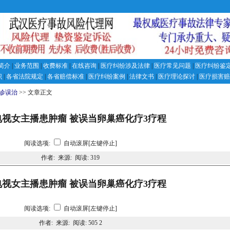
简介
|
业务范围
|
收费标准
|
在线咨询
|
医疗纠纷涉及法律
|
医疗常见问题
|
医疗纠纷鉴
识
|
各省法院规定
|
各省赔偿标准
|
医疗纠纷案例
|
法律文书
|
医疗理论探讨
|
医疗损害赔
诊误治
>> 文章正文
电视女主播患肿瘤 被误当卵巢癌化疗3疗程
阅读选项:
自动滚屏[左键停止]
作者: 来源: 阅读:
319
电视女主播患肿瘤 被误当卵巢癌化疗3疗程
阅读选项:
自动滚屏[左键停止]
作者: 来源: 阅读:
505 2