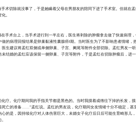
做手术切除就没事了，于是她瞒着父母在男朋友的陪同下进了手术室。但就在孟
变化。
躺在手术台上，当手术进行到一半左右，医生将剥除的肿瘤拿去做了快速病理，
中做的病理回报结果是卵巢黏液性囊腺癌Ⅰ期。当时医生为了不影响患者情绪，
，医生建议将孟红双侧或单侧卵巢、子宫、阑尾等附件全部切除。孟红男友一听
尚未结婚的孟红应该保留一侧卵巢、子宫等附件，于是孟红在切除肿瘤后，进一
程的化疗。化疗期间我的手指关节都是黑色的。当时我摸着成绺往下掉的长发，
着死亡的准备……”孟红说。孟红的男友说，化疗期间女友情绪十分不稳定，甚
伤心的是，因持续化疗对人体伤害巨大，未婚女子化疗后日后可能生育畸形儿，
击。