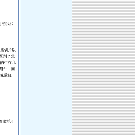
月初我和
肿瘤切片以
区别？北
的生存几
等附件，而
像孟红一
红做第4