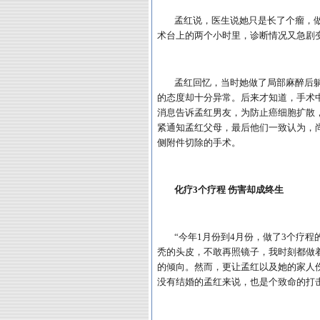
孟红说，医生说她只是长了个瘤，
术台上的两个小时里，诊断情况又急剧
孟红回忆，当时她做了局部麻醉后
的态度却十分异常。后来才知道，手术
消息告诉孟红男友，为防止癌细胞扩散
紧通知孟红父母，最后他们一致认为，
侧附件切除的手术。
化疗3个疗程 伤害却成终生
“今年1月份到4月份，做了3个疗
秃的头皮，不敢再照镜子，我时刻都做
的倾向。然而，更让孟红以及她的家人
没有结婚的孟红来说，也是个致命的打