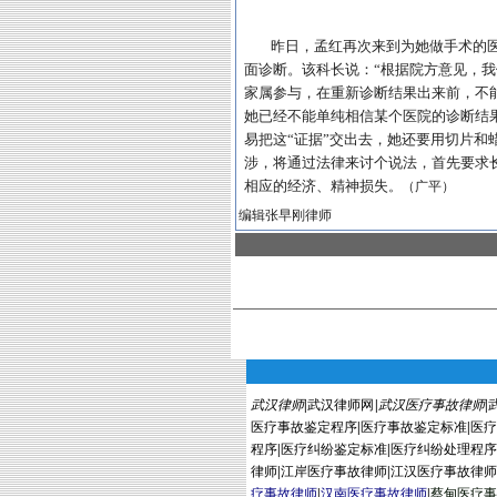
昨日，孟红再次来到为她做手术的
面诊断。该科长说：“根据院方意见，
家属参与，在重新诊断结果出来前，不
她已经不能单纯相信某个医院的诊断结
易把这“证据”交出去，她还要用切片
涉，将通过法律来讨个说法，首先要求
相应的经济、精神损失
。（广平）
编辑张早刚律师
武汉律师
|
武汉律师网
|
武汉医疗事故律师
|
医疗事故鉴定程序
|
医疗事故鉴定标准
|
医
程序
|
医疗纠纷鉴定标准
|
医疗纠纷处理程
律师
|
江岸医疗事故律师
|
江汉医疗事故律
疗事故律师
|
汉南医疗事故律师
|
蔡
甸
医疗