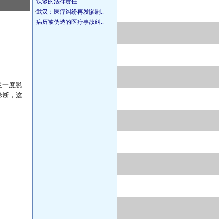
·
误诊的法律责任
·
武汉：医疗纠纷再发惨剧..
·
病历被伪造的医疗事故纠..
发一度脱
诊断，这