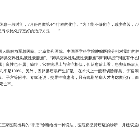
休息一段时间，7月份再做第4个疗程的化疗。“为了能不做化疗，减少痛苦，7
是寻求比化疗更好的治疗方法……”
，中国人民解放军总医院、北京协和医院、中国医学科学院肿瘤医院分别对孟红的
卵巢交界性黏液性囊腺瘤”。“卵巢交界性黏液性囊腺瘤”和“卵巢癌”到底有什么
属于良性也不属于癌症，它在病理上与癌症相似，但从愈后上看，患卵巢癌后人
几率几乎是100%。另外，因卵巢癌易产生扩散，在术式上一般都切除卵巢、子宫
巢、子宫等附件。专家还说，交界性瘤患者，只有晚期的病人才考虑做化疗，而
死亡率。
三家医院出具的“非癌”诊断给出一种说法，医院仍坚持癌症的诊断，并建议孟