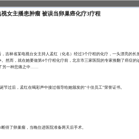
电视女主播患肿瘤 被误当卵巢癌化疗3疗程
后，吉林省某电视台女主持人孟红（化名）经过3个疗程的化疗，一头漂亮的长
争。然而，就在她要做第4个疗程化疗前，北京市三家医院的专家推翻了癌症的
了另一种悲痛之中……
年圣诞节过后，孟红在喝彩声中接过领导给她颁发的“十佳员工”荣誉证书。
诊断得了卵巢瘤，当晚住进医院准备两天后手术。