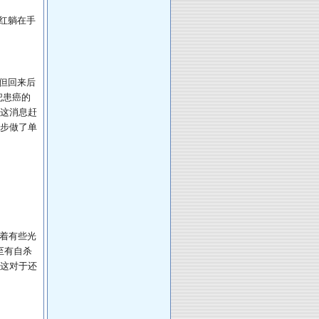
红躺在手
但回来后
把患癌的
这消息赶
步做了单
摸着有些光
至有自杀
这对于还