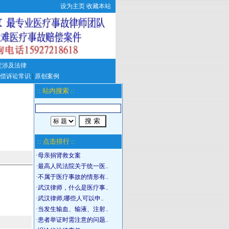
设为主页
收藏本站
定涉及法律
偿诉讼常识
|
原创案例
:: 站内搜索 ::
:: 点击排行 ::
·
母亲捐肾救女案
·
最高人民法院关于统一医..
·
不属于医疗事故的情形有..
·
武汉律师，什么是医疗事..
·
武汉律师,哪些人可以申..
·
当发生输血、输液、注射..
·
患者举证时需注意的问题..