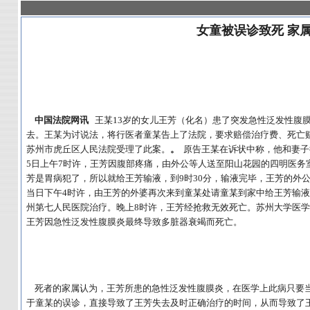
女童被误诊致死 家属
中国法院网讯
王某13岁的女儿王芳（化名）患了突发急性泛发性腹
去。王某为讨说法，将行医者童某告上了法院，要求赔偿治疗费、死亡赔
苏州市虎丘区人民法院受理了此案。
。
原告王某在诉状中称，他和妻子徐某
5日上午7时许，王芳因腹部疼痛，由外公等人送至阳山花园的四明医务
芳是胃病犯了，所以就给王芳输液，到9时30分，输液完毕，王芳的外
当日下午4时许，由王芳的外婆再次来到童某处请童某到家中给王芳输液
州第七人民医院治疗。晚上8时许，王芳经抢救无效死亡。苏州大学医
王芳因急性泛发性腹膜炎最终导致多脏器衰竭而死亡。
死者的家属认为，王芳所患的急性泛发性腹膜炎，在医学上此病只要当
于童某的误诊，直接导致了王芳失去及时正确治疗的时间，从而导致了