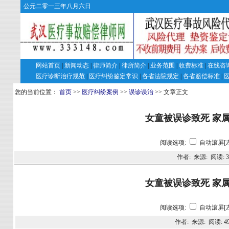
公元二零一三年八月六日
网站首页
|
新闻动态
|
律师简介
|
律所简介
|
业务范围
|
收费标准
|
在线咨
医疗诊断治疗规范
|
医疗纠纷鉴定常识
|
各省法院规定
|
各省赔偿标准
|
您的当前位置：
首页
>>
医疗纠纷案例
>>
误诊误治
>> 文章正文
女童被误诊致死 家属
阅读选项:
自动滚屏[
作者: 来源: 阅读:
3
女童被误诊致死 家属
阅读选项:
自动滚屏[
作者: 来源: 阅读:
4