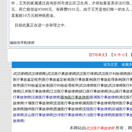
外，王芳的家属通过咨询苏州市虎丘区卫生局，才得知童某系非法行医。所
元、死亡赔偿金95080元、丧葬费9101元。由于王芳是他们唯一的
某索赔10万元精神抚慰金。
目前此案正在进一步审理之中
。
编辑张早刚律师
【
打印本文
】 【
大
中
小
】
设为主页
|
收藏
武汉律师
|
武汉律师网
|
武汉医疗事故律师
|
武汉医疗律师
|
武汉医疗纠纷律师
|
医
医疗事故鉴定程序
|
医疗事故鉴定标准
|
医疗事故案例
|
医疗事故处理条例
|
医疗
程序
|
医疗纠纷鉴定标准
|
医疗纠纷处理程序
|
武汉律师医疗事故
|
武汉律师医疗
律师
|
江岸医疗事故律师
|
江汉医疗事故律师
|
硚口医疗事故律师
|
洪山医疗事故
疗事故律师
|
汉南医疗事故律师
|
蔡
甸
医疗事故律师
|
新洲医疗事故律师
|
湖北医
故律师
|
十堰医疗事故律师
|
宜昌医疗事故律师
|
襄阳医疗事故律师
|
鄂州医疗事
故律师
|
随州医疗事故律师
|
恩施医疗事故律师
|
安陆医疗事故律师
|
应城医疗事
故律师
|
京山医疗事故律师
|
沙洋医疗事故律师
|
大冶医疗事故律师
|
阳新医疗事
故律师
|
本网站由
所有，网
武汉医疗事故律师