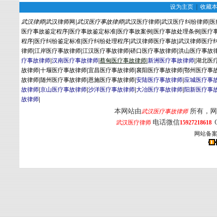
设为主页
|
收藏
武汉律师
|
武汉律师网
|
武汉医疗事故律师
|
武汉医疗律师
|
武汉医疗纠纷律师
|
医
医疗事故鉴定程序
|
医疗事故鉴定标准
|
医疗事故案例
|
医疗事故处理条例
|
医疗
程序
|
医疗纠纷鉴定标准
|
医疗纠纷处理程序
|
武汉律师医疗事故
|
武汉律师医疗
律师
|
江岸医疗事故律师
|
江汉医疗事故律师
|
硚口医疗事故律师
|
洪山医疗事故
疗事故律师
|
汉南医疗事故律师
|
蔡
甸
医疗事故律师
|
新洲医疗事故律师
|
湖北医
故律师
|
十堰医疗事故律师
|
宜昌医疗事故律师
|
襄阳医疗事故律师
|
鄂州医疗事
故律师
|
随州医疗事故律师
|
恩施医疗事故律师
|
安陆医疗事故律师
|
应城医疗事
故律师
|
京山医疗事故律师
|
沙洋医疗事故律师
|
大冶医疗事故律师
|
阳新医疗事
故律师
|
本网站由
所有，网
武汉医疗事故律师
电话微信
武汉医疗律师
15927218618
网站备案