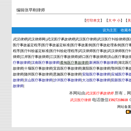
编辑张早刚律师
【
打印本文
】 【
大
中
小
】【
关
设为主页
|
收藏
武汉律师
|
武汉律师网
|
武汉医疗事故律师
|
武汉医疗律师
|
武汉医疗纠纷律师
|
医
医疗事故鉴定程序
|
医疗事故鉴定标准
|
医疗事故案例
|
医疗事故处理条例
|
医疗
程序
|
医疗纠纷鉴定标准
|
医疗纠纷处理程序
|
武汉律师医疗事故
|
武汉律师医疗
律师
|
江岸医疗事故律师
|
江汉医疗事故律师
|
硚口医疗事故律师
|
洪山医疗事故
疗事故律师
|
汉南医疗事故律师
|
蔡
甸
医疗事故律师
|
新洲医疗事故律师
|
湖北医
故律师
|
十堰医疗事故律师
|
宜昌医疗事故律师
|
襄阳医疗事故律师
|
鄂州医疗事
故律师
|
随州医疗事故律师
|
恩施医疗事故律师
|
安陆医疗事故律师
|
应城医疗事
故律师
|
京山医疗事故律师
|
沙洋医疗事故律师
|
大冶医疗事故律师
|
阳新医疗事
故律师
|
本网站由
所有，网
武汉医疗事故律师
电话微信
武汉医疗律师
15927218618
网站备案