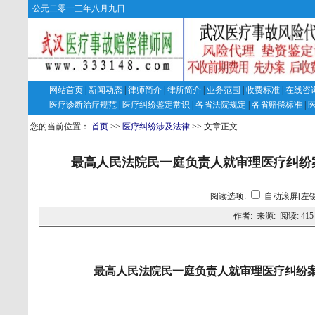
公元二零一三年八月九日
网站首页
|
新闻动态
|
律师简介
|
律所简介
|
业务范围
|
收费标准
|
在线咨
医疗诊断治疗规范
|
医疗纠纷鉴定常识
|
各省法院规定
|
各省赔偿标准
|
您的当前位置：
首页
>>
医疗纠纷涉及法律
>> 文章正文
最高人民法院民一庭负责人就审理医疗纠纷
阅读选项:
自动滚屏[左键
作者: 来源: 阅读:
415
最高人民法院民一庭负责人就审理医疗纠纷