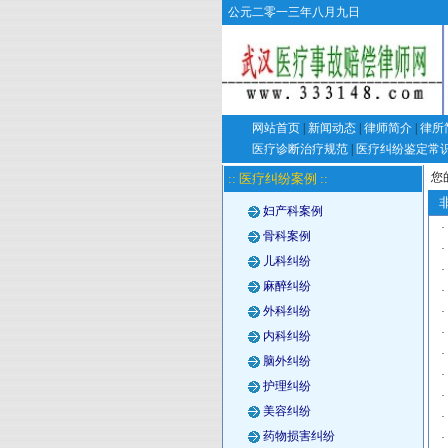
公元二零一三年八月九日
网站首页
|
新闻动态
|
律师简介
|
律所
医疗诊断治疗规范
|
医疗纠纷鉴定常
您
:: 医疗纠纷案例 ::
非
妇产科案例
·
骨科案例
·
儿科纠纷
·
麻醉纠纷
·
外科纠纷
·
·
内科纠纷
·
脑外纠纷
·
护理纠纷
·
美容纠纷
·
药物损害纠纷
·