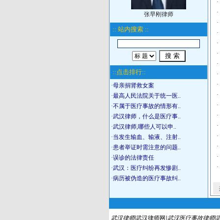
·
·
张早刚律师
·
:: 站内搜索 ::
·
·
·
·
::点击排行::
·
·
·
母亲捐肾救女案
·
·
最高人民法院关于统一医..
·
·
不属于医疗事故的情形有..
·
·
武汉律师，什么是医疗事..
·
·
武汉律师,哪些人可以申..
·
·
当发生输血、输液、注射..
·
·
患者举证时需注意的问题..
·
·
误诊的法律责任
·
·
武汉：医疗纠纷再发惨剧..
·
病历被伪造的医疗事故纠..
武汉律师
|
武汉律师网
|
武汉医疗事故律师
|