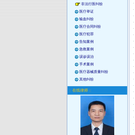
·
非法行医纠纷
·
医疗举证
·
输血纠纷
·
医疗合同纠纷
·
医疗犯罪
·
·
告知案例
·
急救案例
·
误诊误治
·
手术案例
·
医疗器械质量纠纷
·
其他纠纷
·
·
:: 在线律师 ::
·
·
·
·
·
·
·