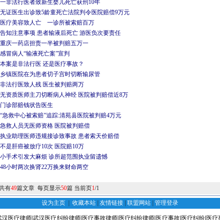
一非法行医者致新生婴儿死亡获刑10年
无证医生出诊致5龄童死亡法院判令医院赔偿9万元
医疗美容致人亡 一诊所被索赔百万
告知注意事项 患者输液后死亡 游医负次要责任
重庆一药店担责一半被判赔五万一
感冒病人“输液死亡案”宣判
本案是非法行医 还是医疗事故？
乡镇医院在为患者切子宫时切断输尿管
非法行医致人残 医生被判赔两万
无资质医师主刀切断病人神经 医院被判赔偿近8万
门诊部赔钱状告医生
“急救中心被索赔”追踪:清苑县医院被判赔4万元
急救人员无医师资格 医院被判赔偿
执业助理医师违规接诊致事故 患者索天价赔偿
不是肝癌被放疗10次 医院赔10万
小手术引发大麻烦 诊所超范围执业留遗憾
48小时两次换肾22万换来财命两空
共有
49
篇文章 每页显示
50
篇 当前页
1
/1
设为主页
|
收藏本站
|
友情链接
|
联盟网站
|
管理登录
武汉医疗律师
|
武汉医疗纠纷律师
|
医疗事故律师
|
医疗纠纷律师
|
医疗事故
|
医疗纠纷
|
医疗