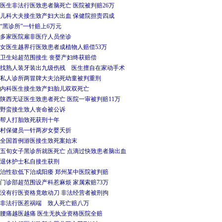
医生非法行医致患者脑死亡 医院被判赔26万
儿科大夫接生致产妇大出血 保健院担责四成
“黑诊所”一针赔上6万元
多家医院雇非医疗人员坐诊
女医生越界行医致患者成植物人赔偿53万
卫生站超范围接生 丧婴产妇终获赔偿
找熟人装牙装出九级伤残 医生擅自在家动手术
私人诊所两冒牌大夫治死幼童被判重刑
内科医生接生致产妇胎儿双双死亡
陕西无证医生致患者死亡 医院一审被判赔11万
野蛮接生致人丧命被公诉
帮人打胎致死获刑十年
村保健员一针两岁女婴夭折
全国首例游医接生致死案始末
五旬女子黑诊所就医死亡 点滴过快致患者脑出血
退休护士私自接生获刑
治性欲低下治成阳痿 郑州某中医院被判赔
门诊部超范围设产科惹麻烦 家属索赔73万
没有行医资格竟敢动刀 非法经营者被刑拘
非法行医惹祸端 致人死亡赔八万
腰痛越医越痛 医生无执业资格医院全赔