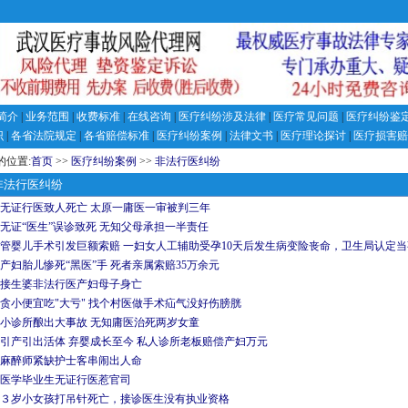
简介
|
业务范围
|
收费标准
|
在线咨询
|
医疗纠纷涉及法律
|
医疗常见问题
|
医疗纠纷鉴
识
|
各省法院规定
|
各省赔偿标准
|
医疗纠纷案例
|
法律文书
|
医疗理论探讨
|
医疗损害赔
的位置:
首页
>>
医疗纠纷案例
>>
非法行医纠纷
法行医纠纷
无证行医致人死亡 太原一庸医一审被判三年
无证“医生”误诊致死 无知父母承担一半责任
管婴儿手术引发巨额索赔 一妇女人工辅助受孕10天后发生病变险丧命，卫生局认定
产妇胎儿惨死“黑医”手 死者亲属索赔35万余元
接生婆非法行医产妇母子身亡
贪小便宜吃"大亏" 找个村医做手术疝气没好伤膀胱
小诊所酿出大事故 无知庸医治死两岁女童
引产引出活体 弃婴成长至今 私人诊所老板赔偿产妇万元
麻醉师紧缺护士客串闹出人命
医学毕业生无证行医惹官司
３岁小女孩打吊针死亡，接诊医生没有执业资格