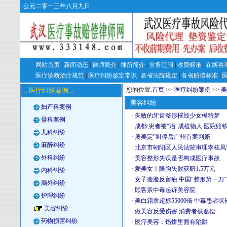
公元二零一三年八月九日
网站首页
|
新闻动态
|
律师简介
|
律所简介
|
业务范围
|
收费标准
|
在线咨
医疗诊断治疗规范
|
医疗纠纷鉴定常识
|
各省法院规定
|
各省赔偿标准
|
您的位置:
首页
>>
医疗纠纷案例
>>
美
:: 医疗纠纷案例 ::
美容纠纷
妇产科案例
·
失败的牙齿整形摧毁少女模特梦
骨科案例
·
成都:患者被"治"成植物人 医院赔钱
儿科纠纷
·
奥美定”叫停后广州首案判赔
麻醉纠纷
·
北京市朝阳区人民法院审理李桂凤
外科纠纷
·
美容整形失误是否构成医疗事故
·
爱美女士隆胸失败获赔1.5万元
内科纠纷
·
女子瘦脸反留疤 中国“整形第一刀”
脑外纠纷
·
顾客汞中毒起诉美容院
护理纠纷
·
美白霜汞超标55000倍 中毒患者
美容纠纷
·
做美容反受伤害 消费者获赔偿
药物损害纠纷
·
医疗美容：馅饼里面有陷阱