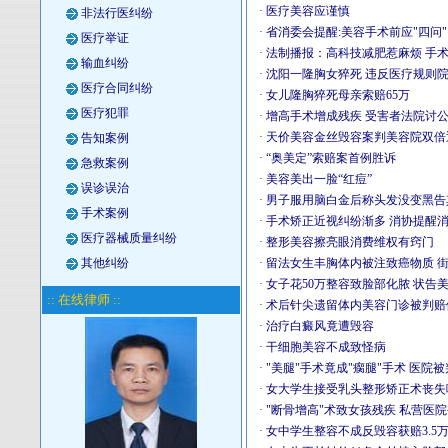
·
医疗美容应谨慎
非法行医纠纷
·
省消委会提醒:美容手术前应"四问"
医疗举证
·
法制播报：高科技减肥惹麻烦 手
输血纠纷
·
沈阳一隆胸女猝死 违反医疗规则院
医疗合同纠纷
·
女儿隆胸猝死母亲索赔65万
医疗犯罪
·
增高手术增成残疾 受害者法院讨
·
天价美容金丝毁容案判美容院双倍
告知案例
·
“奥美定”索赔案首例胜诉
急救案例
·
美容美出一脸“红痘”
误诊误治
·
男子服用脑白金后称头发没变黑告
手术案例
·
手术矫正近视纠纷渐多 消协提醒
医疗器械质量纠纷
·
整形美容擦亮眼消费维权有窍门
其他纠纷
·
留法女生丰胸体内被注致癌物质 
·
女子花50万整容致脸部化脓 状告
:: 在线律师 ::
·
术后针尖遗留体内美容门诊被判赔
·
治疗白癜风竟遭毁容
·
干细胞美容不成致怪病
·
"美腿"手术竟成"瘸腿"手术 医院
·
女大学生接受乳头整形矫正术丧失
·
"断骨增高"术致女孩残疾 私营医院
·
女中学生整容不成反毁容获赔3.5