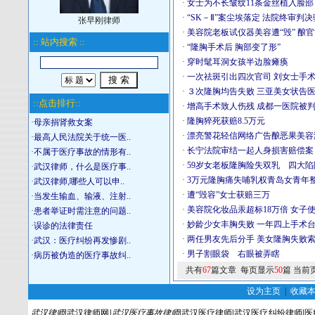
·
女士为不长皱纹11条金丝植入脸部
·
“SK－Ⅱ”案尘埃落定 法院终审判
张早刚律师
·
美容院老板试仪器美容遭“毁” 酿官
:: 站内搜索 ::
·
“隆胸手术后 胸部变了形”
·
穿时髦耳洞女孩半边脸瘫痪
·
一次祛斑引出四次官司 刘女士手
·
３次隆胸均告失败 三亚美女状告医
::点击排行::
·
增高手术致人伤残 成都一医院被
·
隆胸猝死获赔8.5万元
·
母亲捐肾救女案
·
漂亮警花轻信网络广告酿恶果美容
·
最高人民法院关于统一医..
·
长宁法院审结一起人身损害赔偿案
·
不属于医疗事故的情形有..
·
59岁女老板隆胸险失双乳 四大
·
武汉律师，什么是医疗事..
·
3万元隆胸痛失哺乳权青岛女青年整形
·
武汉律师,哪些人可以申..
·
遭“毁容”女士获赔三万
·
当发生输血、输液、注射..
·
美容院化妆品汞超标18万倍 女子
·
患者举证时需注意的问题..
·
妙龄少女丰胸失败 一年四上手术
·
误诊的法律责任
·
两任男友先后分手 美女隆胸失败
·
武汉：医疗纠纷再发惨剧..
·
男子割眼袋 右眼被弄瞎
·
病历被伪造的医疗事故纠..
共有
67
篇文章 每页显示
50
篇 当前
设为主页
|
收藏
武汉律师
|
武汉律师网
|
武汉医疗事故律师
|
武汉医疗律师
|
武汉医疗纠纷律师
|
医