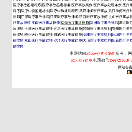
医疗事故鉴定程序
|
医疗事故鉴定标准
|
医疗事故案例
|
医疗事故处理条例
|
医疗
程序
|
医疗纠纷鉴定标准
|
医疗纠纷处理程序
|
武汉律师医疗事故
|
武汉律师医疗
律师
|
江岸医疗事故律师
|
江汉医疗事故律师
|
硚口医疗事故律师
|
洪山医疗事故
疗事故律师
|
汉南医疗事故律师
|
蔡
甸
医疗事故律师
|
新洲医疗事故律师
|
湖北医
故律师
|
十堰医疗事故律师
|
宜昌医疗事故律师
|
襄阳医疗事故律师
|
鄂州医疗事
故律师
|
随州医疗事故律师
|
恩施医疗事故律师
|
安陆医疗事故律师
|
应城医疗事
故律师
|
京山医疗事故律师
|
沙洋医疗事故律师
|
大冶医疗事故律师
|
阳新医疗事
故律师
|
本网站由
所有，网
武汉医疗事故律师
电话微信
武汉医疗律师
15927218618
网站备案